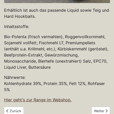
Erhältlich ist auch das passende Liquid sowie Teig und
Hard Hookbaits.
Inhaltsstoffe:
Bio-Polenta (frisch vermahlen), Roggenvollkornmehl,
Sojamehl vollfett, Fischmehl LT, Premiumpellets
(enthält u.a. Krillmehl, etc.), Kürbiskernmehl (geröstet),
Beefprotein-Extrakt, Gewürzmischung,
Monosaccharide, Bierhefe (unextrahiert) Salz, EPC70,
Liquid Liver, Buttersäure
Nährwerte:
Kohlenhydrate 39%, Protein 35%, Fett 12%, Rohfaser
5%
Hier geht's zur Range im Webshop.
Vorheriger Beitrag: Mighty Krill
Nächster Be
Zurück
Weiter