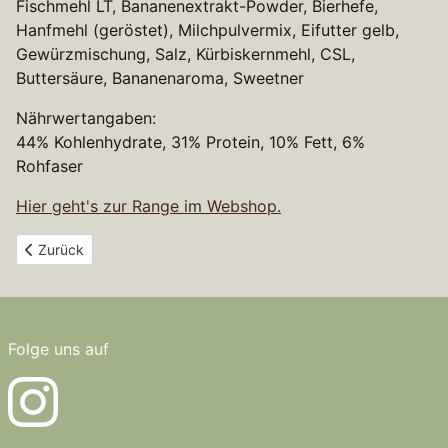
Fischmehl LT, Bananenextrakt-Powder, Bierhefe,
Hanfmehl (geröstet), Milchpulvermix, Eifutter gelb,
Gewürzmischung, Salz, Kürbiskernmehl, CSL,
Buttersäure, Bananenaroma, Sweetner
Nährwertangaben:
44% Kohlenhydrate, 31% Protein, 10% Fett, 6%
Rohfaser
Hier geht's zur Range im Webshop.
Vorheriger Beitrag: Fermented Milk&Vanilla
Zurück
Folge uns auf